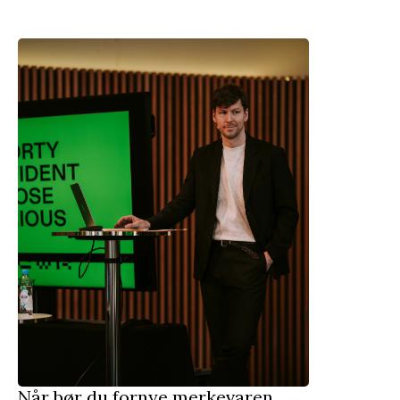
Flere
artikler
Når bør du fornye merkevaren 