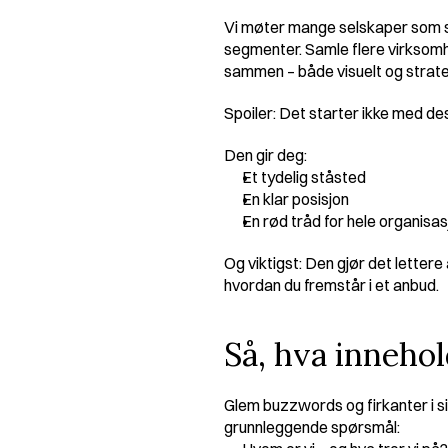
Vi møter mange selskaper som stå
segmenter. Samle flere virksomhet
sammen – både visuelt og strate
Spoiler: Det starter ikke med d
Den gir deg:
Et tydelig ståsted
En klar posisjon
En rød tråd for hele organisa
Og viktigst: Den gjør det lettere 
hvordan du fremstår i et anbud.
Så, hva inneho
Glem buzzwords og firkanter i sir
grunnleggende spørsmål: