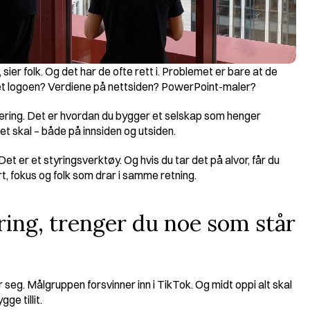
er folk. Og det har de ofte rett i. Problemet er bare at de 
r det logoen? Verdiene på nettsiden? PowerPoint-maler?
itering. Det er hvordan du bygger et selskap som henger 
t skal – både på innsiden og utsiden.
et er et styringsverktøy. Og hvis du tar det på alvor, får du 
art, fokus og folk som drar i samme retning.
dring, trenger du noe som står 
 seg. Målgruppen forsvinner inn i TikTok. Og midt oppi alt skal 
ge tillit.