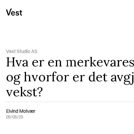
Vest Studio AS
Hva er en merkevarest
og hvorfor er det avgj
vekst?
Eivind Molvær
05/05/25