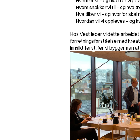
Hvem er vi – og hva tror vi på?
Hvem snakker vi til – og hva t
Hva tilbyr vi – og hvorfor skal
Hvordan vil vi oppleves – og hva
Hos Vest leder vi dette arbeide
forretningsforståelse med kreati
innsikt først, før vi bygger narrat