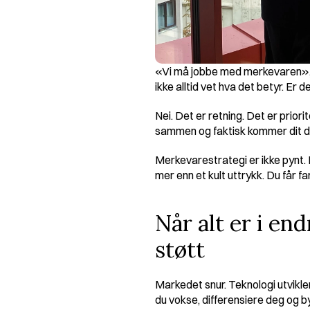
«Vi må jobbe med merkevaren», si
ikke alltid vet hva det betyr. E
Nei. Det er retning. Det er prior
sammen og faktisk kommer dit de
Merkevarestrategi er ikke pynt. D
mer enn et kult uttrykk. Du får f
Når alt er i en
støtt
Markedet snur. Teknologi utvikler
du vokse, differensiere deg og byg