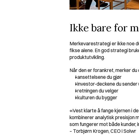
Ikke bare for 
Merkevarestrategi er ikke noe du
fikse alene. En god strategi bruke
produktutvikling.
Når den er forankret, merker du 
I ansettelsene du gjør
I investor-deckene du sender 
I retningen du velger
I kulturen du bygger
«Vest klarte å fange kjernen i det 
kombinerer analytisk presisjon me
som fungerer mot både kunder, 
– Torbjørn Krogen, CEO i Solwr