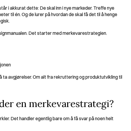
r i akkurat dette: De skal inn i nye markeder. Treffe nye 
er til én. Og de lurer på hvordan de skal få det til å henge 
gisk.
esignmanualen. Det starter med merkevarestrategien.
sjonen
å ta avgjørelser. Om alt fra rekruttering og produktutvikling til 
lder en merkevarestrategi?
kler. Det handler egentlig bare om å få svar på noen helt 