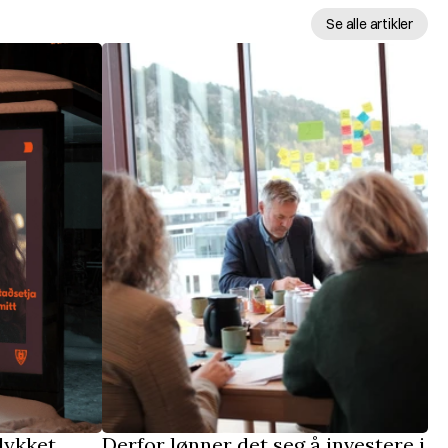
Se alle artikler
ykket 
Derfor lønner det seg å investere i 